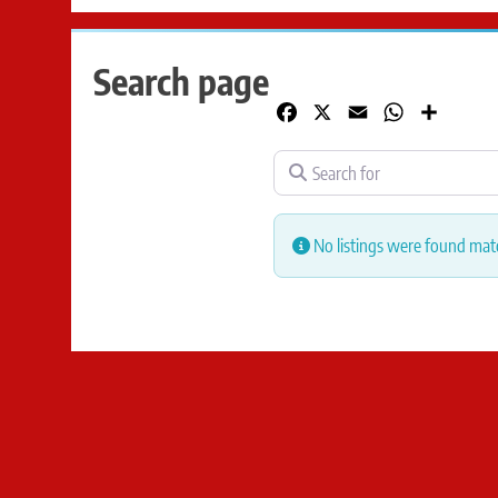
Search page
Facebook
X
Email
WhatsApp
Share
Search for
No listings were found mat