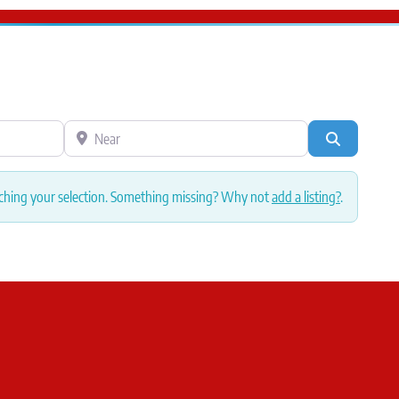
Near
Search
ching your selection. Something missing? Why not
add a listing?
.