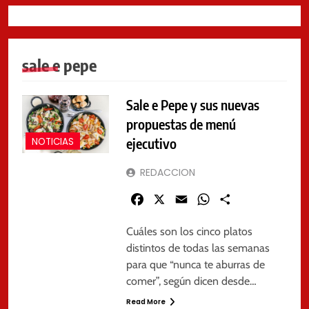
sale e pepe
Sale e Pepe y sus nuevas
propuestas de menú
ejecutivo
NOTICIAS
REDACCION
Facebook
X
Email
WhatsApp
Share
Cuáles son los cinco platos
distintos de todas las semanas
para que “nunca te aburras de
comer”, según dicen desde…
Read More