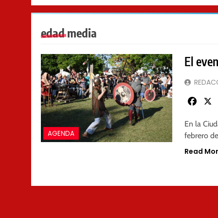
edad media
El eve
REDAC
Faceb
En la Ciu
AGENDA
febrero d
Read Mo