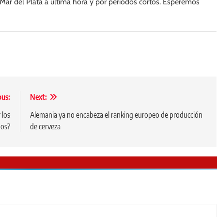
ar del Plata a última hora y por periodos cortos. Esperemos
ous:
Next:
 los
Alemania ya no encabeza el ranking europeo de producción
nos?
de cerveza