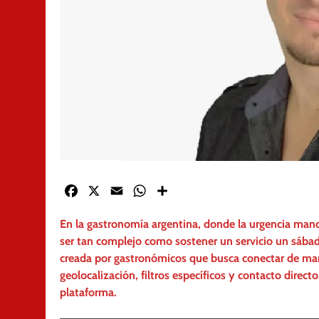
Facebook
X
Email
WhatsApp
Share
En la gastronomía argentina, donde la urgencia mand
ser tan complejo como sostener un servicio un sábado
creada por gastronómicos que busca conectar de mane
geolocalización, filtros específicos y contacto directo
plataforma.