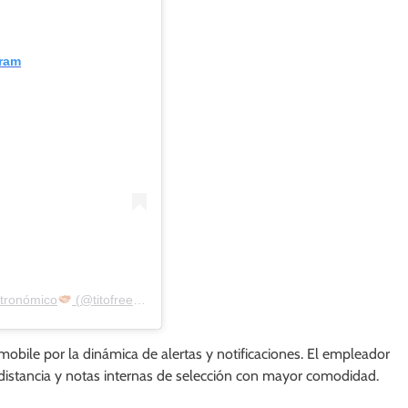
gram
stronómico
(@titofree.ok)
 mobile por la dinámica de alertas y notificaciones. El empleador
s, distancia y notas internas de selección con mayor comodidad.