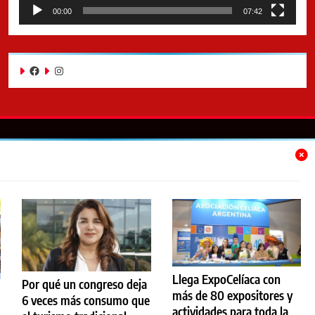
00:00
07:42
Facebook
Instagram
Llega ExpoCelíaca con
Por qué un congreso deja
Camino Gastronómico-2025 Powered By
.
BlazeThemes
más de 80 expositores y
6 veces más consumo que
actividades para toda la