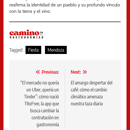
reafirma la identidad de un pueblo y su profundo vínculo
con la tierra y el vino.
Tagged:
Fiesta
Mendoza
Navegación
Previous:
Next:
de
“El mercado no quería
El amargo despertar del
un Uber, quería un
café: cómo el cambio
entradas
Tinder”: cómo nació
climático amenaza
TitoFree, la app que
nuestra taza diaria
busca cambiar la
contratación en
gastronomía