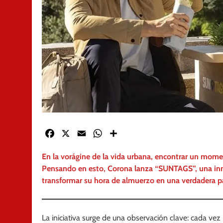
Facebook
X
Email
WhatsApp
Share
En la vorágine de la vida urbana, encontrar un moment
Pensando en esto, Corona lanza “SUNTAGS”, una inno
transformar su hora de almuerzo en una verdadera p
La iniciativa surge de una observación clave: cada ve