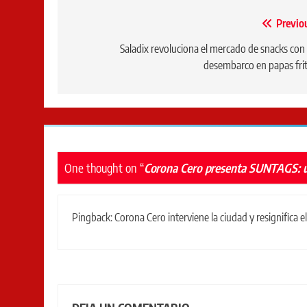
Navegación
Previo
de
Saladix revoluciona el mercado de snacks con
desembarco en papas fri
entradas
One thought on “
Corona Cero presenta SUNTAGS: un
Pingback:
Corona Cero interviene la ciudad y resignifica 