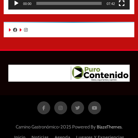
00:00
07:42
Facebook
Instagram
Camino Gastronómico-2025 Powered By
.
BlazeThemes
Inicio
Noticias
Agenda
Lugares Y Experiencias