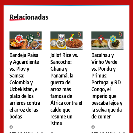
Relacionadas
Bandeja Paisa
Jollof Rice vs.
Bacalhau y
y Aguardiente
Sancocho:
Vinho Verde
vs. Plov y
Ghana y
vs. Pondu y
Samsa:
Panamá, la
Primus:
Colombia y
guerra del
Portugal y RD
Uzbekistán, el
arroz más
Congo, el
plato de los
famosa de
imperio que
arrieros contra
África contra el
pescaba lejos y
el arroz de las
caldo que
la selva que da
bodas
resume un
de comer
istmo