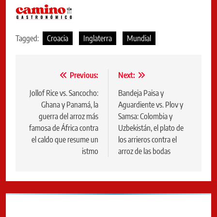
Tagged:
Croacia
Inglaterra
Mundial
Navegación
Previous:
Next:
de
Jollof Rice vs. Sancocho:
Bandeja Paisa y
Ghana y Panamá, la
Aguardiente vs. Plov y
entradas
guerra del arroz más
Samsa: Colombia y
famosa de África contra
Uzbekistán, el plato de
el caldo que resume un
los arrieros contra el
istmo
arroz de las bodas