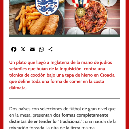
Facebook
X
Email
WhatsApp
Share
Un plato que llegó a Inglaterra de la mano de judíos
sefardíes que huían de la Inquisición, contra una
técnica de cocción bajo una tapa de hierro en Croacia
que define toda una forma de comer en la costa
dálmata.
Dos países con selecciones de fútbol de gran nivel que,
en la mesa, presentan
dos formas completamente
distintas de entender lo “tradicional”:
una nacida de la
migración forzada, la otra de la tierra misma.