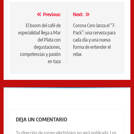
Navegación
Previous:
Next:
de
El boom del café de
Corona Cero lanza el “7-
especialidad llega a Mar
Pack”: una cerveza para
entradas
del Plata con
cada día y una nueva
degustaciones,
forma de entender el
competencias y pasión
relax
en taza
DEJA UN COMENTARIO
Tu dirección de correo electrónico no será publicada.
Los