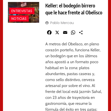
Keller: el bodegón birrero
ENTREVISTAS
que le hace frente al Obelisco
NOTICIAS
Pablo Mercau
Facebook
X
Email
WhatsApp
Share
A metros del Obelisco, en pleno
corazón porteño, funciona Keller,
un bodegón que en los últimos
años apostó a un formato poco
habitual en la zona: platos
abundantes, pastas caseras y,
como sello distintivo, cerveza
artesanal por sobre el vino. Al
frente del local está Jazmín Sahal,
con 23 años de trayectoria en
gastronomía, que resume la
fórmula del éxito en tres patas: