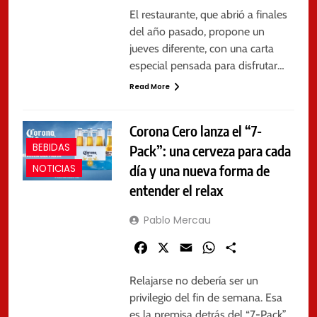
El restaurante, que abrió a finales
del año pasado, propone un
jueves diferente, con una carta
especial pensada para disfrutar…
Read More
Corona Cero lanza el “7-
BEBIDAS
Pack”: una cerveza para cada
día y una nueva forma de
NOTICIAS
entender el relax
Pablo Mercau
Facebook
X
Email
WhatsApp
Share
Relajarse no debería ser un
privilegio del fin de semana. Esa
es la premisa detrás del “7-Pack”,