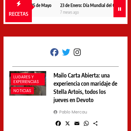
 en el plato del 25 de Mayo
23 de Enero: Día Mundial del Chorizo, la exc
go
7 meses ago
RECETAS
fab
fab
fab
fa-
fa-
fa-
facebook
twitter
instagram
Mailo Carta Abierta: una
LUGARES Y
EXPERIENCIAS
experiencia con maridaje de
Stella Artois, todos los
NOTICIAS
jueves en Devoto
Pablo Mercau
Facebook
X
Email
WhatsApp
Share