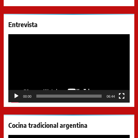
Entrevista
Reproductor
de
video
00:00
06:44
Cocina tradicional argentina