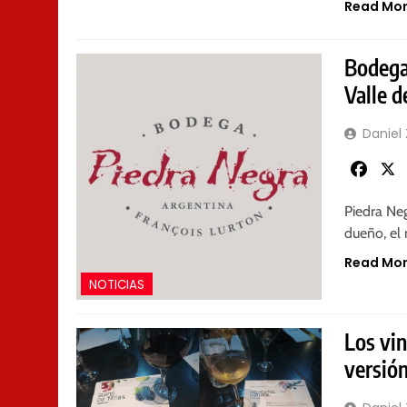
Read Mo
Bodega
Valle 
Daniel
Faceb
Piedra Ne
dueño, el
Read Mo
NOTICIAS
Los vin
versió