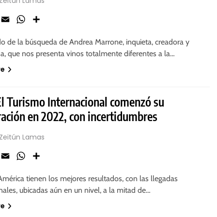
 Zeitún Lamas
ook
X
Email
WhatsApp
Share
do de la búsqueda de Andrea Marrone, inquieta, creadora y
a, que nos presenta vinos totalmente diferentes a la…
re
l Turismo Internacional comenzó su
ración en 2022, con incertidumbres
 Zeitún Lamas
ook
X
Email
WhatsApp
Share
mérica tienen los mejores resultados, con las llegadas
nales, ubicadas aún en un nivel, a la mitad de…
re