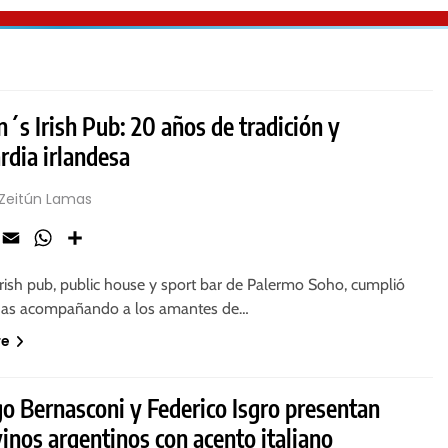
n´s Irish Pub: 20 años de tradición y
rdia irlandesa
 Zeitún Lamas
ook
X
Email
WhatsApp
Share
irish pub, public house y sport bar de Palermo Soho, cumplió
das acompañando a los amantes de…
re
o Bernasconi y Federico Isgro presentan
inos argentinos con acento italiano