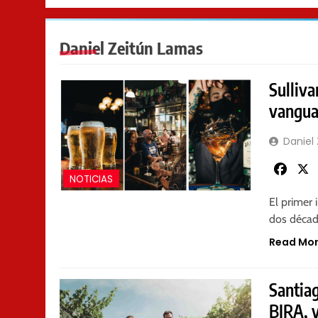
Daniel Zeitún Lamas
Sulliva
vangua
Daniel
Faceb
NOTICIAS
El primer 
dos déca
Read Mo
Santiag
BIRA, v