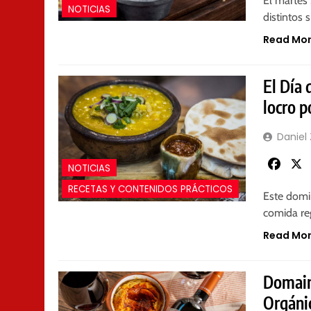
El martes 
NOTICIAS
distintos 
Read Mo
El Día 
locro p
Daniel
Faceb
NOTICIAS
RECETAS Y CONTENIDOS PRÁCTICOS
Este domi
comida reg
Read Mo
Domain
Orgáni