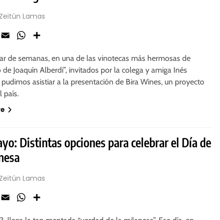
 Zeitún Lamas
ook
X
Email
WhatsApp
Share
ar de semanas, en una de las vinotecas más hermosas de
o de Joaquín Alberdi”, invitados por la colega y amiga Inés
pudimos asistiar a la presentación de Bira Wines, un proyecto
l país.
re
yo: Distintas opciones para celebrar el Día de
anesa
 Zeitún Lamas
ook
X
Email
WhatsApp
Share