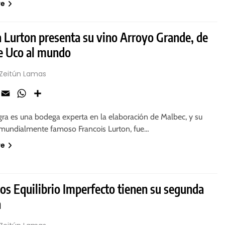
re
 Lurton presenta su vino Arroyo Grande, de
de Uco al mundo
 Zeitún Lamas
ook
X
Email
WhatsApp
Share
gra es una bodega experta en la elaboración de Malbec, y su
 mundialmente famoso Francois Lurton, fue…
re
os Equilibrio Imperfecto tienen su segunda
n