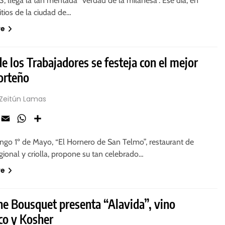
3, llega la tan mentada “verdad de la milanesa”. Ese día, en
sitios de la ciudad de…
re
de los Trabajadores se festeja con el mejor
orteño
 Zeitún Lamas
ook
X
Email
WhatsApp
Share
ngo 1º de Mayo, “El Hornero de San Telmo”, restaurant de
ional y criolla, propone su tan celebrado…
re
e Bousquet presenta “Alavida”, vino
co y Kosher