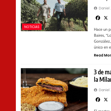
Daniel
Faceb
NOTICIAS
Hace un p
Baires, “L
González, 
único en e
Read Mo
3 de ma
la Mil
Daniel
Faceb