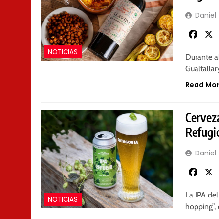
Daniel
Faceb
NOTICIAS
Durante a
Gualtallar
Read Mo
Cervez
Refugi
Daniel
Faceb
La IPA del
NOTICIAS
hopping”, 