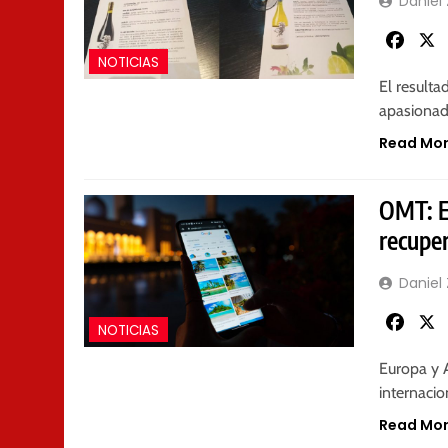
Daniel
Faceb
NOTICIAS
El resulta
apasionad
Read Mo
OMT: E
recupe
Daniel
Faceb
NOTICIAS
Europa y A
internacio
Read Mo