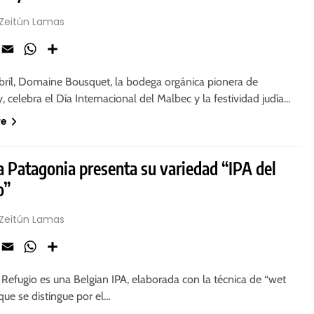
 Zeitún Lamas
ook
X
Email
WhatsApp
Share
bril, Domaine Bousquet, la bodega orgánica pionera de
y, celebra el Día Internacional del Malbec y la festividad judía…
re
a Patagonia presenta su variedad “IPA del
o”
 Zeitún Lamas
ook
X
Email
WhatsApp
Share
 Refugio es una Belgian IPA, elaborada con la técnica de “wet
que se distingue por el…