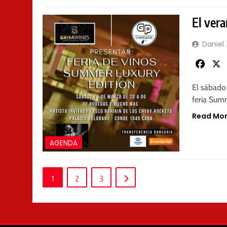
El vera
Daniel
Faceb
El sábado 
feria Sum
Read Mo
AGENDA
1
2
3